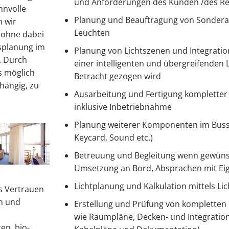
und Anforderungen des Kunden /des Ree
nnvolle
Planung und Beauftragung von Sondera
 wir
Leuchten
 ohne dabei
gsplanung im
Planung von Lichtszenen und Integratio
. Durch
einer intelligenten und übergreifenden
s möglich
Betracht gezogen wird
hängig, zu
Ausarbeitung und Fertigung kompletter
inklusive Inbetriebnahme
Planung weiterer Komponenten im Bussy
Keycard, Sound etc.)
Betreuung und Begleitung wenn gewünsc
Umsetzung an Bord, Absprachen mit Eig
Lichtplanung und Kalkulation mittels L
as Vertrauen
n und
Erstellung und Prüfung von kompletten
wie Raumpläne, Decken- und Integration
en, bio-